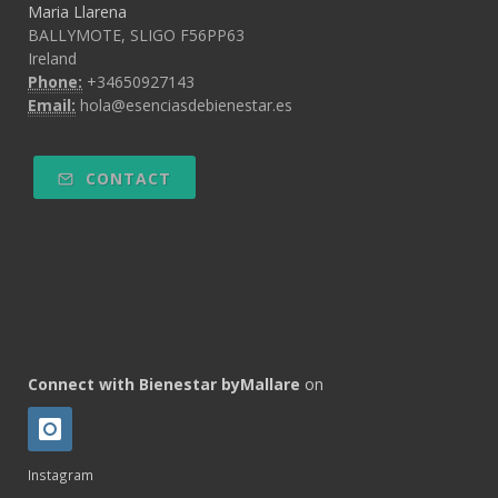
Maria Llarena
BALLYMOTE, SLIGO F56PP63
Ireland
Phone:
+34650927143
Email:
hola@esenciasdebienestar.es
CONTACT
Connect with Bienestar byMallare
on
Instagram